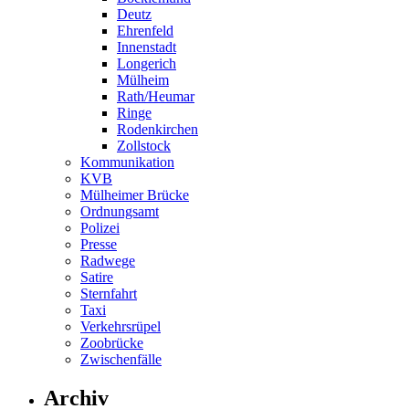
Deutz
Ehrenfeld
Innenstadt
Longerich
Mülheim
Rath/Heumar
Ringe
Rodenkirchen
Zollstock
Kommunikation
KVB
Mülheimer Brücke
Ordnungsamt
Polizei
Presse
Radwege
Satire
Sternfahrt
Taxi
Verkehrsrüpel
Zoobrücke
Zwischenfälle
Archiv