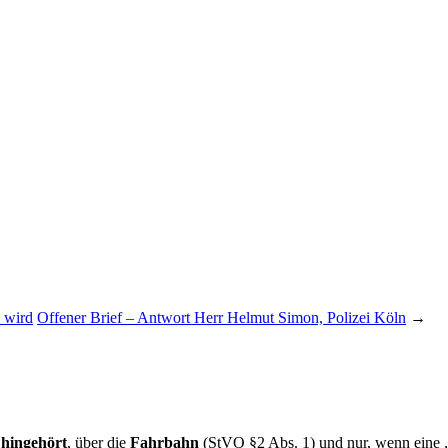
 wird
Offener Brief – Antwort Herr Helmut Simon, Polizei Köln
→
 hingehört
, über die
Fahrbahn
(StVO §2 Abs. 1) und nur, wenn eine „G