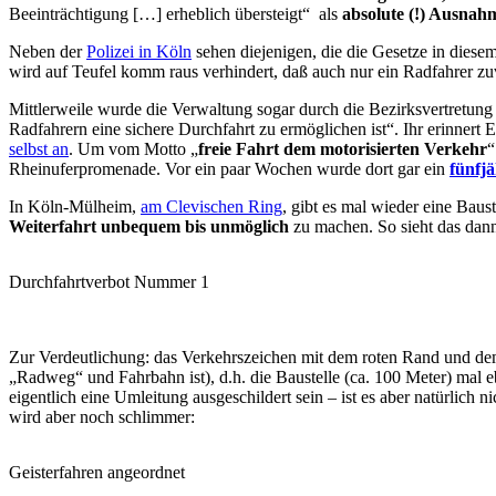
Beeinträchtigung […] erheblich übersteigt“ als
absolute (!) Ausnah
Neben der
Polizei in Köln
sehen diejenigen, die die Gesetze in diese
wird auf Teufel komm raus verhindert, daß auch nur ein Radfahrer zu
Mittlerweile wurde die Verwaltung sogar durch die Bezirksvertretung
Radfahrern eine sichere Durchfahrt zu ermöglichen ist“. Ihr erinnert 
selbst an
. Um vom Motto „
freie Fahrt dem motorisierten Verkehr
“
Rheinuferpromenade. Vor ein paar Wochen wurde dort gar ein
fünfj
In Köln-Mülheim,
am Clevischen Ring
, gibt es mal wieder eine Baus
Weiterfahrt unbequem bis unmöglich
zu machen. So sieht das dann
Durchfahrtverbot Nummer 1
Zur Verdeutlichung: das Verkehrszeichen mit dem roten Rand und dem
„Radweg“ und Fahrbahn ist), d.h. die Baustelle (ca. 100 Meter) mal 
eigentlich eine Umleitung ausgeschildert sein – ist es aber natürlich 
wird aber noch schlimmer:
Geisterfahren angeordnet