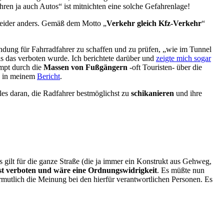
ren ja auch Autos“ ist mitnichten eine solche Gefahrenlage!
 leider anders. Gemäß dem Motto „
Verkehr gleich Kfz-Verkehr
“
ndung für Fahrradfahrer zu schaffen und zu prüfen, „wie im Tunnel
s das verboten wurde. Ich berichtete darüber und
zeigte mich sogar
pt durch die
Massen von Fußgängern
-oft Touristen- über die
eo in meinem
Bericht
.
les daran, die Radfahrer bestmöglichst zu
schikanieren
und ihre
s gilt für die ganze Straße (die ja immer ein Konstrukt aus Gehweg,
ist verboten und wäre eine Ordnungswidrigkeit
. Es müßte nun
ermutlich die Meinung bei den hierfür verantwortlichen Personen. Es