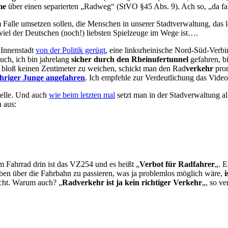
me
über einen separierten „Radweg“ (StVO §45 Abs. 9). Ach so, „da fah
m Falle umsetzen sollen, die Menschen in unserer Stadtverwaltung, das
viel der Deutschen (noch!) liebsten Spielzeuge im Wege ist….
 Innenstadt
von der Politik gerügt
, eine linksrheinische Nord-Süd-Verbi
Euch, ich bin jahrelang
sicher durch den Rheinufertunnel
gefahren, bi
 bloß keinen Zentimeter zu weichen, schickt man den Rad
verkehr
prom
ähriger Junge angefahren
. Ich empfehle zur Verdeutlichung das Vid
telle. Und auch
wie beim letzten mal
setzt man in der Stadverwaltung al
 aus:
 Fahrrad drin ist das VZ254 und es heißt „
Verbot für Radfahrer
„. E
eben über die Fahrbahn zu passieren, was ja problemlos möglich wäre,
nicht. Warum auch? „
Radverkehr ist ja kein richtiger Verkehr
„, so v