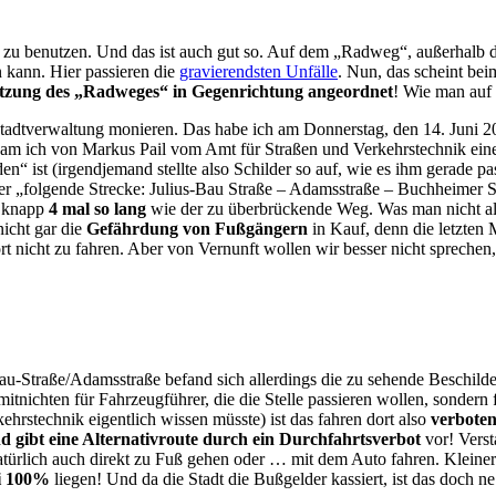
zu benutzen. Und das ist auch gut so. Auf dem „Radweg“, außerhalb de
n kann. Hier passieren die
gravierendsten Unfälle
. Nun, das scheint bei
tzung des „Radweges“ in Gegenrichtung angeordnet
! Wie man auf d
Stadtverwaltung monieren. Das habe ich am Donnerstag, den 14. Juni 20
kam ich von Markus Pail vom Amt für Straßen und Verkehrstechnik eine
n“ ist (irgendjemand stellte also Schilder so auf, wie es ihm gerade pas
ber „folgende Strecke: Julius-Bau Straße – Adamsstraße – Buchheimer S
n knapp
4 mal so lang
wie der zu überbrückende Weg. Was man nicht al
icht gar die
Gefährdung von Fußgängern
in Kauf, denn die letzten
rt nicht zu fahren. Aber von Vernunft wollen wir besser nicht spreche
Bau-Straße/Adamsstraße befand sich allerdings die zu sehende Beschild
lt mitnichten für Fahrzeugführer, die die Stelle passieren wollen, sond
hrstechnik eigentlich wissen müsste) ist das fahren dort also
verboten
 gibt eine Alternativroute durch ein Durchfahrtsverbot
vor! Verst
atürlich auch direkt zu Fuß gehen oder … mit dem Auto fahren. Kleine
i 100%
liegen! Und da die Stadt die Bußgelder kassiert, ist das doch n