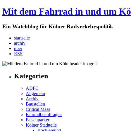
Mit dem Fahrrad in und um Kö
Ein Watchblog für Kölner Radverkehrspolitik
startseite
archiv
über
RSS
Kategorien
ADFC
Allgemein
Archiv
Baustellen
Critical Mass
Fahrradbeauftragter
Falschparker
Kölner Stadtteile
Bocklemünd