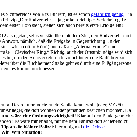
s Sichtbereichs von Kfz-Führern, ist es schon
gefährlich genug
– in
m Prinzip „Der Radverkehr ist ja gar kein richtiger Verkehr“ egal zu
em ersten Foto sieht, stellen sich auch bereits erste Erfolge ein!
12 also getan, selbstverständlich mit dem Ziel, den Radverkehr dort
 Antwort, nämlich, daß die Freigabe in Gegenrichtung „in der
ste – wie so oft in Köln!) und daß als „Alternativroute“ eine
traße – Clevischer Ring.“ Richtig, auch der Ortsunkundige wird sich
les tut, um
den Autoverkehr nicht zu behindern
die Radfahrer zu
 Meter über die Buchheimer Straße geht es durch eine Fußgängerzone,
n, denn es kommt noch besser:
erung. Das rot umrandete runde Schild kennt wohl jeder, VZ250
ern für Anlieger, die dort wohnen oder jemanden besuchen möchten. Da
 und wäre eine Ordnungswidrigkeit
! Klar auf den Punkt gebracht:
anden? Es wäre mir erlaubt, mit meinem Fahrrad dort schiebend zu
r
Tip an die Kölner Polizei
: hier ruhig mal
die nächste
e
Win-Win-Situation
!