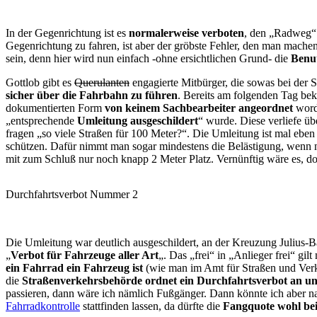
In der Gegenrichtung ist es
normalerweise verboten
, den „Radweg“ 
Gegenrichtung zu fahren, ist aber der gröbste Fehler, den man mache
sein, denn hier wird nun einfach -ohne ersichtlichen Grund- die
Benu
Gottlob gibt es
Querulanten
engagierte Mitbürger, die sowas bei der 
sicher über die Fahrbahn zu führen
. Bereits am folgenden Tag be
dokumentierten Form
von keinem Sachbearbeiter angeordnet
worde
„entsprechende
Umleitung ausgeschildert
“ wurde. Diese verliefe ü
fragen „so viele Straßen für 100 Meter?“. Die Umleitung ist mal ebe
schützen. Dafür nimmt man sogar mindestens die Belästigung, wenn n
mit zum Schluß nur noch knapp 2 Meter Platz. Vernünftig wäre es, do
Durchfahrtsverbot Nummer 2
Die Umleitung war deutlich ausgeschildert, an der Kreuzung Julius-
„
Verbot für Fahrzeuge aller Art
„. Das „frei“ in „Anlieger frei“ gi
ein Fahrrad ein Fahrzeug ist
(wie man im Amt für Straßen und Verke
die
Straßenverkehrsbehörde ordnet ein Durchfahrtsverbot an und
passieren, dann wäre ich nämlich Fußgänger. Dann könnte ich aber n
Fahrradkontrolle
stattfinden lassen, da dürfte die
Fangquote wohl be