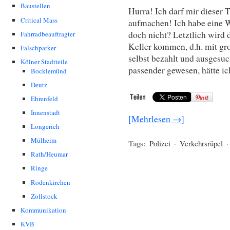
Baustellen
Hurra! Ich darf mir dieser 
Critical Mass
aufmachen! Ich habe eine W
doch nicht? Letztlich wird
Fahrradbeauftragter
Keller kommen, d.h. mit gr
Falschparker
selbst bezahlt und ausgesuc
Kölner Stadtteile
passender gewesen, hätte i
Bocklemünd
Deutz
Ehrenfeld
Innenstadt
[Mehrlesen →]
Longerich
Mülheim
Tags:
Polizei
·
Verkehrsrüpel
Rath/Heumar
Ringe
Rodenkirchen
Zollstock
Kommunikation
KVB