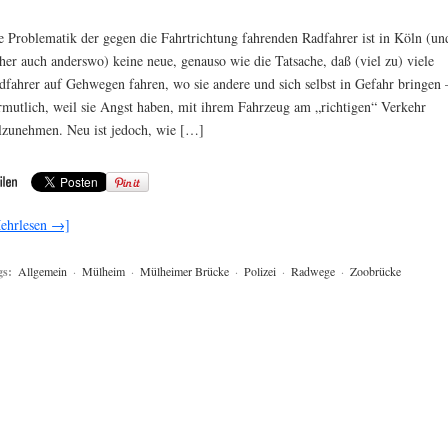
e Problematik der gegen die Fahrtrichtung fahrenden Radfahrer ist in Köln (un
cher auch anderswo) keine neue, genauso wie die Tatsache, daß (viel zu) viele
dfahrer auf Gehwegen fahren, wo sie andere und sich selbst in Gefahr bringen 
rmutlich, weil sie Angst haben, mit ihrem Fahrzeug am „richtigen“ Verkehr
ilzunehmen. Neu ist jedoch, wie […]
ehrlesen →]
gs:
Allgemein
·
Mülheim
·
Mülheimer Brücke
·
Polizei
·
Radwege
·
Zoobrücke