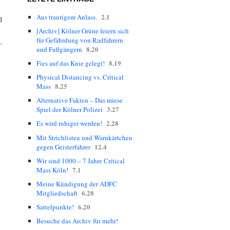
2.1
Aus traurigem Anlass.
d
[Archiv] Kölner Grüne feiern sich
für Gefährdung von Radfahrern
–
8.20
und Fußgängern
8.19
Fies auf das Knie gelegt!
Physical Distancing vs. Critical
8.25
Mass
Alternative Fakten – Das miese
3.27
Spiel der Kölner Polizei
2.28
Es wird ruhiger werden!
Mit Strichlisten und Warnkärtchen
12.4
gegen Geisterfahrer
Wir sind 1000 – 7 Jahre Critical
7.1
Mass Köln!
Meine Kündigung der ADFC
6.28
Mitgliedschaft
6.20
Sattelpunkte!
Besuche das Archiv für mehr!