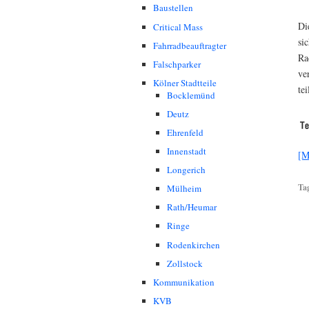
Baustellen
Di
Critical Mass
si
Fahrradbeauftragter
Ra
Falschparker
ve
Kölner Stadtteile
te
Bocklemünd
Deutz
Ehrenfeld
Innenstadt
[M
Longerich
Ta
Mülheim
Rath/Heumar
Ringe
Rodenkirchen
Zollstock
Kommunikation
KVB