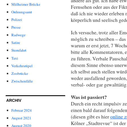
andere als gut. Ich habe etw
Mülheimer Brücke
Fernsehen oder aus der Fikt
Ordnungsamt
daß ich nie wieder erleben 
körperlich und seelisch ged
Polizei
Presse
Ich versuche, trotz aller Em
Radwege
möglich zu schreiben – das 
Satire
warum er erst jetzt, 7 Woch
Sternfahrt
bitte alle Kommentatoren, 
zu führen. Verbale Pauschal
Taxi
diesem Sinne ebenso unerw
Verkehrsrüpel
ich selbst auch stellen wür
Zoobrücke
weder ausfallend geworden,
Zwischenfälle
verbal- oder gar gewalttätig
Was ist passiert?
ARCHIV
Durch ein recht impulsiv z
einen bald darauf folgende
Februar 2024
(diesen gibt es hier
online 
August 2021
Kölner „Stadtrevue“ ist der
August 2020