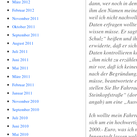
März 2012
dann, wer noch in de
ihm den Namen meines
Februar 2012
weil ich nicht nachvo
November 2011
Daten erfragen wollte
Oktober 2011
wissen müsse. Er sagt
September 2011
Schulz“ heißen und ih
August 2011
erwiderte, daß er sic
Daten kontrollieren k
Juli 2011
„ihm nicht zu erzähl
Juni 2011
mir vor, daß ich kein
Mai 2011
nach der Begründung,
März 2011
müsse, beantwortete e
Februar 2011
stellen Sie Ihr Fahrra
Januar 2011
Steinkopfstraße“ (dor
angab) um eine „Aus
November 2010
September 2010
Ich wollte mein Fahrra
Juli 2010
sich um ein hochwert
Juni 2010
2000.- Euro, was ich 
Mai 2010
Innenstadt lassen woll