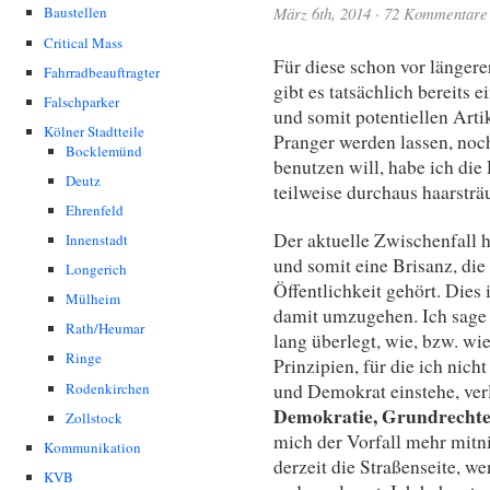
März 6th, 2014
·
72 Kommentare
Baustellen
Critical Mass
Für diese schon vor länger
Fahrradbeauftragter
gibt es tatsächlich bereits 
Falschparker
und somit potentiellen Art
Kölner Stadtteile
Pranger werden lassen, no
Bocklemünd
benutzen will, habe ich die
Deutz
teilweise durchaus haarsträ
Ehrenfeld
Der aktuelle Zwischenfall h
Innenstadt
und somit eine Brisanz, di
Longerich
Öffentlichkeit gehört. Dies
Mülheim
damit umzugehen. Ich sage 
Rath/Heumar
lang überlegt, wie, bzw. wi
Ringe
Prinzipien, für die ich nich
Rodenkirchen
und Demokrat einstehe, ver
Demokratie, Grundrecht
Zollstock
mich der Vorfall mehr mitn
Kommunikation
derzeit die Straßenseite, we
KVB