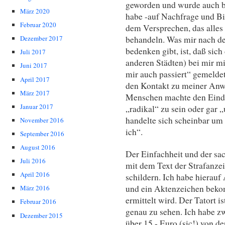
geworden und wurde auch ber
März 2020
habe -auf Nachfrage und Bi
Februar 2020
dem Versprechen, das alles
behandeln. Was mir nach den
Dezember 2017
bedenken gibt, ist, daß si
Juli 2017
anderen Städten) bei mir mi
Juni 2017
mir auch passiert“ gemeldet
April 2017
den Kontakt zu meiner Anwä
März 2017
Menschen machte den Eindr
Januar 2017
„radikal“ zu sein oder gar 
handelte sich scheinbar u
November 2016
ich“.
September 2016
August 2016
Der Einfachheit und der sac
Juli 2016
mit dem Text der Strafanzei
April 2016
schildern. Ich habe hierauf
und ein Aktenzeichen bek
März 2016
ermittelt wird. Der Tatort is
Februar 2016
genau zu sehen. Ich habe z
Dezember 2015
über 15.- Euro (sic!) von de