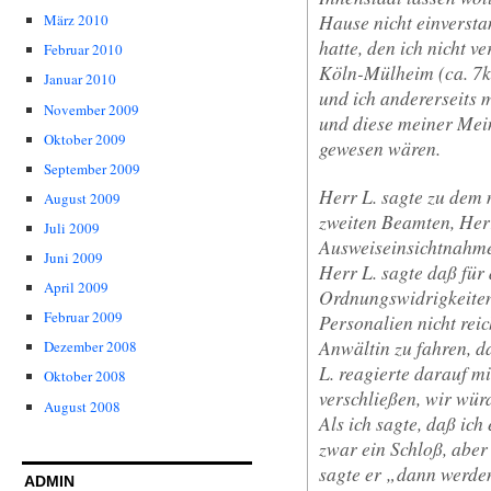
Hause nicht einversta
März 2010
hatte, den ich nicht 
Februar 2010
Köln-Mülheim (ca. 7k
Januar 2010
und ich andererseits 
November 2009
und diese meiner Mei
Oktober 2009
gewesen wären.
September 2009
Herr L. sagte zu dem
August 2009
zweiten Beamten, Her
Juli 2009
Ausweiseinsichtnahme
Juni 2009
Herr L. sagte daß für
April 2009
Ordnungswidrigkeiten
Februar 2009
Personalien nicht rei
Anwältin zu fahren, d
Dezember 2008
L. reagierte darauf m
Oktober 2008
verschließen, wir wür
August 2008
Als ich sagte, daß ich
zwar ein Schloß, aber
sagte er „dann werde
ADMIN