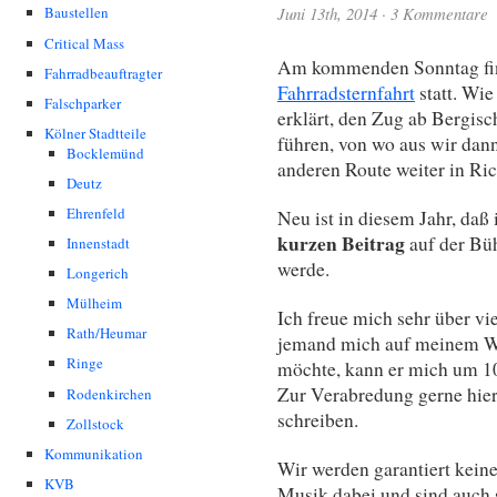
Juni 13th, 2014
·
3 Kommentare
Baustellen
Critical Mass
Am kommenden Sonntag find
Fahrradbeauftragter
Fahrradsternfahrt
statt. Wi
Falschparker
erklärt, den Zug ab Bergis
Kölner Stadtteile
führen, von wo aus wir da
Bocklemünd
anderen Route weiter in Ri
Deutz
Ehrenfeld
Neu ist in diesem Jahr, da
kurzen Beitrag
auf der Bü
Innenstadt
werde.
Longerich
Mülheim
Ich freue mich sehr über vi
Rath/Heumar
jemand mich auf meinem W
Ringe
möchte, kann er mich um 1
Zur Verabredung gerne hie
Rodenkirchen
schreiben.
Zollstock
Kommunikation
Wir werden garantiert kei
KVB
Musik dabei und sind auch s