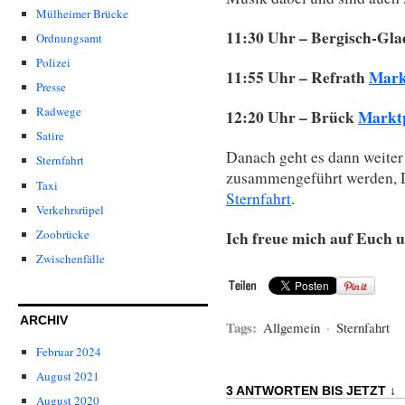
Mülheimer Brücke
11:30 Uhr – Bergisch-Gl
Ordnungsamt
Polizei
11:55 Uhr – Refrath
Mark
Presse
Radwege
12:20 Uhr – Brück
Markt
Satire
Danach geht es dann weiter 
Sternfahrt
zusammengeführt werden, De
Taxi
Sternfahrt
.
Verkehrsrüpel
Zoobrücke
Ich freue mich auf Euch u
Zwischenfälle
ARCHIV
Tags:
Allgemein
·
Sternfahrt
Februar 2024
August 2021
3 ANTWORTEN BIS JETZT ↓
August 2020