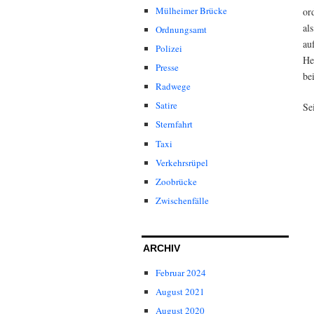
Mülheimer Brücke
or
al
Ordnungsamt
au
Polizei
He
Presse
be
Radwege
Satire
Se
Sternfahrt
Taxi
Verkehrsrüpel
Zoobrücke
Zwischenfälle
ARCHIV
Februar 2024
August 2021
August 2020