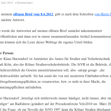
i 2nd, 2012
·
4 Kommentare
offenen Brief vom 8.6.2012
 meinem
, gibt es nach dem Schreiben
von Herrn 
e nächste Antwort.
h werde die Antworten auf meinen offenen Brief zunächst unkommentiert
röffentlichen und dann erst in einem zusammenfassenden Artikel kommentieren
hin können sich die Leser dieses Weblogs ihr eigenes Urteil bilden.
r Person:
rr Klaus Harzendorf ist Amtsleiter des Amtes für Straßen und Verkehrstechnik
adt Köln, also der Kölner Straßenverkehrsbehörde. Die StVB ist die Behörde, d
rkehrsrechtlich die Gesetze umsetzt/umsetzen soll, also -salopp gesagt- „die
rkehrsschilder aufstellt. Sie hat somit die von mir monierten Fahrbahnverbote 
dwegebenutzungspflichten zu veranworten, bzw. es steht in ihrer Macht, die
nutzungspflichten aufzuheben.
rr Harzendorf „beteiligt sich mittlerweile immer häufiger, nicht immer, aber i
ufiger“ am Radfahren (geäußert auf der Pressekonferenz Velo2010 im März 20
f die Frage, ob zur Novelle der StVO 1997 denn die Kölner Straßen überhaupt