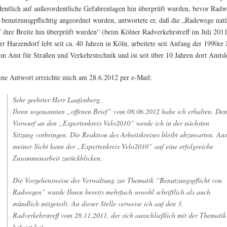
dentlich auf außerordentliche Gefahrenlagen hin überprüft wurden, bevor Rad
s benutzunsgpflichtig angeordnet wurden, antwortete er, daß die „Radewege natü
f ihre Breite hin überprüft wurden“ (beim Kölner Radverkehrstreff im Juli 2011
rr Harzendorf lebt seit ca. 40 Jahren in Köln, arbeitete seit Anfang der 1990er 
im Amt für Straßen und Verkehrstechnik und ist seit über 10 Jahren dort Amtsle
ine Antwort erreichte mich am 28.6.2012 per e-Mail:
Sehr geehrter Herr Laufenberg,
Ihren sogenannten „offenen Brief“ vom 08.06.2012 habe ich erhalten. Den
Vorwurf an den „Expertenkreis Velo2010“ werde ich in der nächsten
Sitzung vorbringen. Die Reaktion des Arbeitskreises bleibt abzuwarten. Aus
meiner Sicht kann der „Expertenkreis Velo2010“ auf eine erfolgreiche
Zusammenarbeit zurückblicken.
Die Vorgehensweise der Verwaltung zur Thematik “Benutzungspflicht von
Radwegen“ wurde Ihnen bereits mehrfach sowohl schriftlich als auch
mündlich mitgeteilt. An dieser Stelle verweise ich auf den 3.
Radverkehrstreff vom 28.11.2011, der sich ausschließlich mit der Thematik
befasst hat.