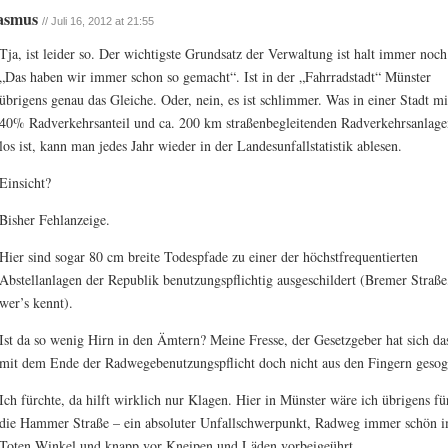
asmus
// Juli 16, 2012 at 21:55
Tja, ist leider so. Der wichtigste Grundsatz der Verwaltung ist halt immer noch
„Das haben wir immer schon so gemacht“. Ist in der „Fahrradstadt“ Münster
übrigens genau das Gleiche. Oder, nein, es ist schlimmer. Was in einer Stadt mi
40% Radverkehrsanteil und ca. 200 km straßenbegleitenden Radverkehrsanlage
los ist, kann man jedes Jahr wieder in der Landesunfallstatistik ablesen.
Einsicht?
Bisher Fehlanzeige.
Hier sind sogar 80 cm breite Todespfade zu einer der höchstfrequentierten
Abstellanlagen der Republik benutzungspflichtig ausgeschildert (Bremer Straße
wer’s kennt).
Ist da so wenig Hirn in den Ämtern? Meine Fresse, der Gesetzgeber hat sich da
mit dem Ende der Radwegebenutzungspflicht doch nicht aus den Fingern gesog
Ich fürchte, da hilft wirklich nur Klagen. Hier in Münster wäre ich übrigens fü
die Hammer Straße – ein absoluter Unfallschwerpunkt, Radweg immer schön 
Toten Winkel und knapp vor Kneipen und Läden vorbeigeührt.