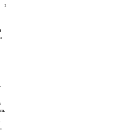
2
t
n
,
s
en.
r
im