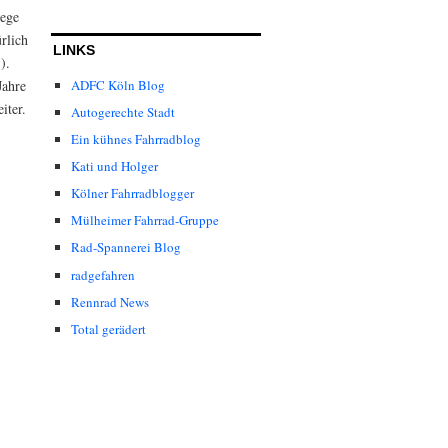
wege
rlich
LINKS
).
Jahre
ADFC Köln Blog
iter.
Autogerechte Stadt
Ein kühnes Fahrradblog
Kati und Holger
Kölner Fahrradblogger
Mülheimer Fahrrad-Gruppe
Rad-Spannerei Blog
radgefahren
Rennrad News
Total gerädert