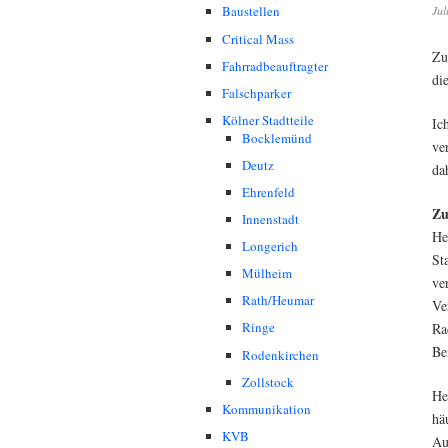
Jul
Baustellen
Critical Mass
Zu
Fahrradbeauftragter
di
Falschparker
Kölner Stadtteile
Ic
Bocklemünd
ve
Deutz
da
Ehrenfeld
Zu
Innenstadt
He
Longerich
St
Mülheim
ve
Rath/Heumar
Ve
Ringe
Ra
Be
Rodenkirchen
Zollstock
He
Kommunikation
hä
KVB
Au