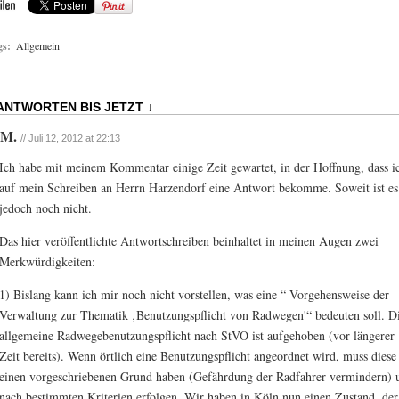
gs:
Allgemein
 ANTWORTEN BIS JETZT ↓
.M.
// Juli 12, 2012 at 22:13
Ich habe mit meinem Kommentar einige Zeit gewartet, in der Hoffnung, dass i
auf mein Schreiben an Herrn Harzendorf eine Antwort bekomme. Soweit ist es
jedoch noch nicht.
Das hier veröffentlichte Antwortschreiben beinhaltet in meinen Augen zwei
Merkwürdigkeiten:
1) Bislang kann ich mir noch nicht vorstellen, was eine “ Vorgehensweise der
Verwaltung zur Thematik ‚Benutzungspflicht von Radwegen'“ bedeuten soll. D
allgemeine Radwegebenutzungspflicht nach StVO ist aufgehoben (vor längerer
Zeit bereits). Wenn örtlich eine Benutzungspflicht angeordnet wird, muss diese
einen vorgeschriebenen Grund haben (Gefährdung der Radfahrer vermindern) 
nach bestimmten Kriterien erfolgen. Wir haben in Köln nun einen Zustand, der