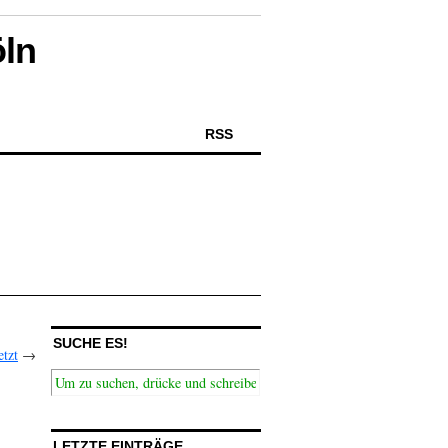
öln
RSS
SUCHE ES!
tzt
→
LETZTE EINTRÄGE