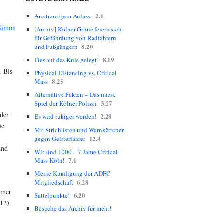
2.1
Aus traurigem Anlass.
Simon
[Archiv] Kölner Grüne feiern sich
für Gefährdung von Radfahrern
8.20
und Fußgängern
8.19
Fies auf das Knie gelegt!
. Bis
Physical Distancing vs. Critical
8.25
Mass
Alternative Fakten – Das miese
3.27
Spiel der Kölner Polizei
 der
2.28
Es wird ruhiger werden!
ie
Mit Strichlisten und Warnkärtchen
12.4
gegen Geisterfahrer
und
Wir sind 1000 – 7 Jahre Critical
7.1
Mass Köln!
Meine Kündigung der ADFC
6.28
Mitgliedschaft
mmer
6.20
Sattelpunkte!
12).
Besuche das Archiv für mehr!