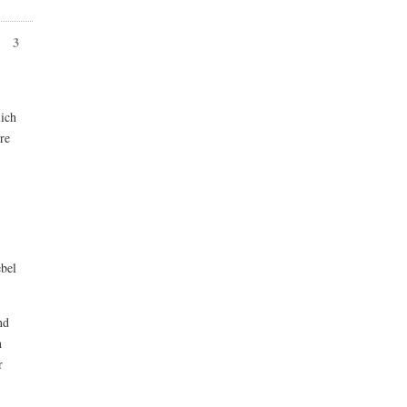
3
lich
re
ebel
nd
n
r