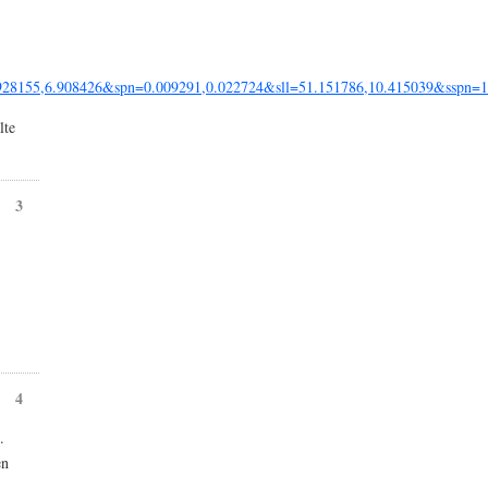
55,6.908426&spn=0.009291,0.022724&sll=51.151786,10.415039&sspn=
lte
3
4
.
en