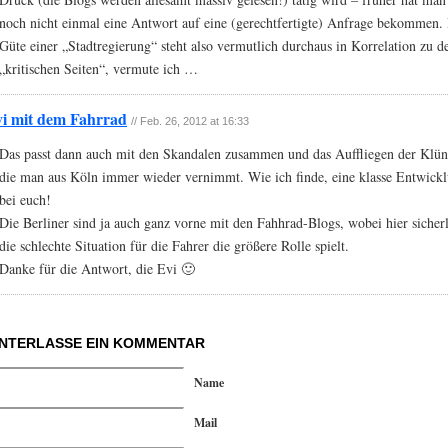
noch nicht einmal eine Antwort auf eine (gerechtfertigte) Anfrage bekommen.
Güte einer „Stadtregierung“ steht also vermutlich durchaus in Korrelation zu d
„kritischen Seiten“, vermute ich …
i mit dem Fahrrad
// Feb. 26, 2012 at 16:33
Das passt dann auch mit den Skandalen zusammen und das Auffliegen der Klün
die man aus Köln immer wieder vernimmt. Wie ich finde, eine klasse Entwick
bei euch!
Die Berliner sind ja auch ganz vorne mit den Fahhrad-Blogs, wobei hier sicher
die schlechte Situation für die Fahrer die größere Rolle spielt.
Danke für die Antwort, die Evi 🙂
INTERLASSE EIN KOMMENTAR
Name
Mail