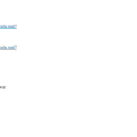
koeln.xml?
koeln.xml?
 war