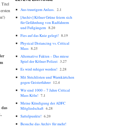
 Titel
2.1
Aus traurigem Anlass.
ersten
en!)
[Archiv] Kölner Grüne feiern sich
für Gefährdung von Radfahrern
8.20
und Fußgängern
8.19
Fies auf das Knie gelegt!
Physical Distancing vs. Critical
8.25
Mass
der
Alternative Fakten – Das miese
3.27
Spiel der Kölner Polizei
im
2.28
Es wird ruhiger werden!
Mit Strichlisten und Warnkärtchen
12.4
gegen Geisterfahrer
Wir sind 1000 – 7 Jahre Critical
7.1
Mass Köln!
Meine Kündigung der ADFC
 das
6.28
Mitgliedschaft
,
6.20
Sattelpunkte!
Besuche das Archiv für mehr!