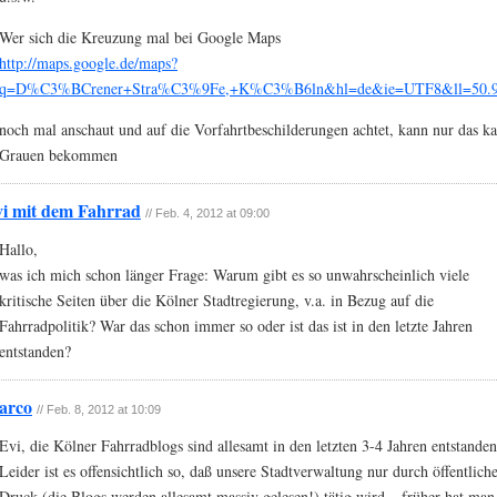
Wer sich die Kreuzung mal bei Google Maps
http://maps.google.de/maps?
q=D%C3%BCrener+Stra%C3%9Fe,+K%C3%B6ln&hl=de&ie=UTF8&ll=50.9281
noch mal anschaut und auf die Vorfahrtbeschilderungen achtet, kann nur das ka
Grauen bekommen
i mit dem Fahrrad
// Feb. 4, 2012 at 09:00
Hallo,
was ich mich schon länger Frage: Warum gibt es so unwahrscheinlich viele
kritische Seiten über die Kölner Stadtregierung, v.a. in Bezug auf die
Fahrradpolitik? War das schon immer so oder ist das ist in den letzte Jahren
entstanden?
arco
// Feb. 8, 2012 at 10:09
Evi, die Kölner Fahrradblogs sind allesamt in den letzten 3-4 Jahren entstanden
Leider ist es offensichtlich so, daß unsere Stadtverwaltung nur durch öffentlich
Druck (die Blogs werden allesamt massiv gelesen!) tätig wird – früher hat man