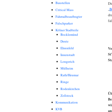
Baustellen
Di
„
B
Critical Mass
dr
Fahrradbeauftragter
fa
Falschparker
Kölner Stadtteile
Bocklemünd
Deutz
Vo
Ehrenfeld
St
Innenstadt
St
Longerich
Mülheim
Rath/Heumar
Ringe
Rodenkirchen
Üb
Zollstock
Be
Kommunikation
wi
KVB
an