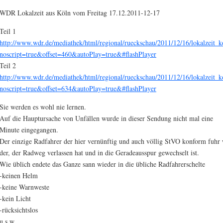
WDR Lokalzeit aus Köln vom Freitag 17.12.2011-12-17
Teil 1
http://www.wdr.de/mediathek/html/regional/rueckschau/2011/12/16/lokalzeit_
noscript=true&offset=460&autoPlay=true&#flashPlayer
Teil 2
http://www.wdr.de/mediathek/html/regional/rueckschau/2011/12/16/lokalzeit_
noscript=true&offset=634&autoPlay=true&#flashPlayer
Sie werden es wohl nie lernen.
Auf die Hauptursache von Unfällen wurde in dieser Sendung nicht mal eine
Minute eingegangen.
Der einzige Radfahrer der hier vernünftig und auch völlig StVO konform fuhr
der, der Radweg verlassen hat und in die Geradeausspur gewechselt ist.
Wie üblich endete das Ganze sann wieder in die übliche Radfahrerschelte
-keinen Helm
-keine Warnweste
-kein Licht
-rücksichtslos
u.s.w.