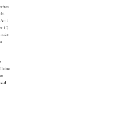
orben
cht
m Amt
r (!),
tmaße
en
e
lleine
ne
icht