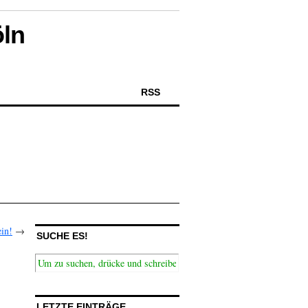
öln
RSS
in!
→
SUCHE ES!
LETZTE EINTRÄGE