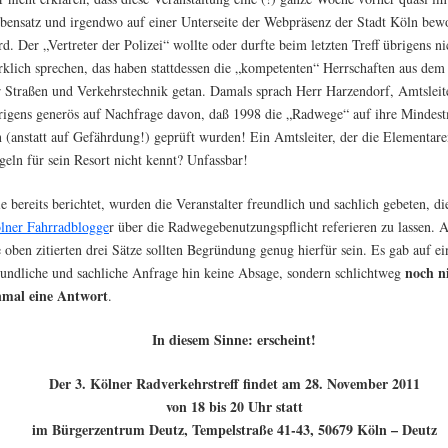
bensatz und irgendwo auf einer Unterseite der Webpräsenz der Stadt Köln bew
rd. Der „Vertreter der Polizei“ wollte oder durfte beim letzten Treff übrigens ni
rklich sprechen, das haben stattdessen die „kompetenten“ Herrschaften aus de
r Straßen und Verkehrstechnik getan. Damals sprach Herr Harzendorf, Amtsleite
rigens generös auf Nachfrage davon, daß 1998 die „Radwege“ auf ihre Mindes
n (anstatt auf Gefährdung!) geprüft wurden! Ein Amtsleiter, der die Elementar
geln für sein Resort nicht kennt? Unfassbar!
e bereits berichtet, wurden die Veranstalter freundlich und sachlich gebeten, di
lner Fahrradblogge
r über die Radwegebenutzungspflicht referieren zu lassen. A
e oben zitierten drei Sätze sollten Begründung genug hierfür sein. Es gab auf ei
noch n
eundliche und sachliche Anfrage hin keine Absage, sondern schlichtweg
nmal eine Antwort
.
In diesem Sinne: erscheint!
Der 3. Kölner Radverkehrstreff findet am 28. November 2011
von 18 bis 20 Uhr statt
im Bürgerzentrum Deutz, Tempelstraße 41-43, 50679 Köln – Deutz