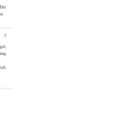
 Die
en
5
gel,
lung
lich