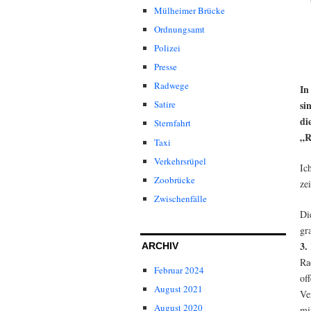
Mülheimer Brücke
Ordnungsamt
Polizei
Presse
Radwege
In
si
Satire
di
Sternfahrt
„R
Taxi
Verkehrsrüpel
Ic
Zoobrücke
ze
Zwischenfälle
Di
gr
3.
ARCHIV
Ra
Februar 2024
of
August 2021
Ve
August 2020
mi