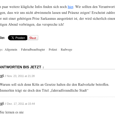
n paar weitere klägliche Infos finden sich noch
hier
. Wir sollten den Verantwort
igen, dass wir uns nicht abwimmeln lassen und Präsenz zeigen! Erscheint zahlre
r mit einer gehörigen Prise Sarkasmus ausgerüstet ist, der wird sicherlich einen
stigen Abend verbringen, das verspreche ich!
gs:
Allgemein
·
Fahrradbeauftragter
·
Polizei
·
Radwege
 ANTWORTEN BIS JETZT ↓
ggi
// Nov. 23, 2011 at 21:28
Warum soll sich denn Köln an Gesetze halten die den Radverkehr betreffen.
Immerhin trägt sie doch den Titel „fahrradfreundliche Stadt“
ggi
// Dez. 17, 2011 at 15:44
Sie lernen es nie