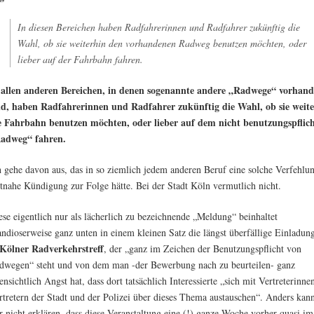
In diesen Bereichen haben Radfahrerinnen und Radfahrer zukünftig die
Wahl, ob sie weiterhin den vorhandenen Radweg benutzen möchten, oder
lieber auf der Fahrbahn fahren.
 allen anderen Bereichen, in denen sogenannte andere „Radwege“ vorhan
nd, haben Radfahrerinnen und Radfahrer zukünftig die Wahl, ob sie weit
e Fahrbahn benutzen möchten, oder lieber auf dem nicht benutzungspflic
adweg“ fahren.
h gehe davon aus, das in so ziemlich jedem anderen Beruf eine solche Verfehlu
itnahe Kündigung zur Folge hätte. Bei der Stadt Köln vermutlich nicht.
ese eigentlich nur als lächerlich zu bezeichnende „Meldung“ beinhaltet
andioserweise ganz unten in einem kleinen Satz die längst überfällige Einladu
 Kölner Radverkehrstreff
, der „ganz im Zeichen der Benutzungspflicht von
dwegen“ steht und von dem man -der Bewerbung nach zu beurteilen- ganz
fensichtlich Angst hat, dass dort tatsächlich Interessierte „sich mit Vertreterinne
rtretern der Stadt und der Polizei über dieses Thema austauschen“. Anders kann
r nicht erklären, dass diese Veranstaltung eine (!) ganze Woche vorher quasi im