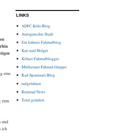
LINKS
ADFC Köln Blog
Autogerechte Stadt
den
Ein kühnes Fahrradblog
erhin
Kati und Holger
htigen
Kölner Fahrradblogger
Mülheimer Fahrrad-Gruppe
ng eine
Rad-Spannerei Blog
radgefahren
Rennrad News
Total gerädert
ng zum
n und
 ich