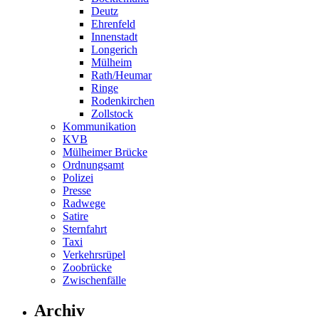
Deutz
Ehrenfeld
Innenstadt
Longerich
Mülheim
Rath/Heumar
Ringe
Rodenkirchen
Zollstock
Kommunikation
KVB
Mülheimer Brücke
Ordnungsamt
Polizei
Presse
Radwege
Satire
Sternfahrt
Taxi
Verkehrsrüpel
Zoobrücke
Zwischenfälle
Archiv