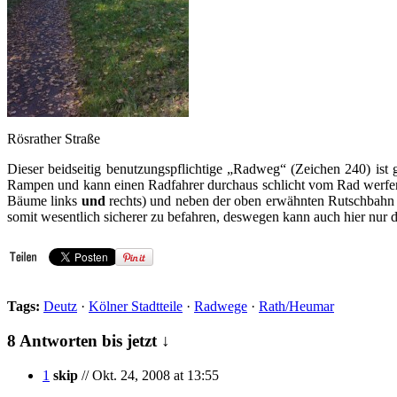
Rösrather Straße
Dieser beidseitig benutzungspflichtige „Radweg“ (Zeichen 240) ist
Rampen und kann einen Radfahrer durchaus schlicht vom Rad werfen!
Bäume links
und
rechts) und neben der oben erwähnten Rutschbahn s
somit wesentlich sicherer zu befahren, deswegen kann auch hier nur 
Tags:
Deutz
·
Kölner Stadtteile
·
Radwege
·
Rath/Heumar
8 Antworten bis jetzt ↓
1
skip
// Okt. 24, 2008 at 13:55