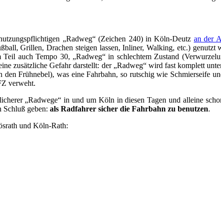
benutzungspflichtigen „Radweg“ (Zeichen 240) in Köln-Deutz
an der A
ßball, Grillen, Drachen steigen lassen, Inliner, Walking, etc.) genutz
eil auch Tempo 30, „Radweg“ in schlechtem Zustand (Verwurzelungen
ine zusätzliche Gefahr darstellt: der „Radweg“ wird fast komplett unt
ch den Frühnebel), was eine Fahrbahn, so rutschig wie Schmierseife un
FZ verweht.
icherer „Radwege“ in und um Köln in diesen Tagen und alleine schon 
en Schluß geben:
als Radfahrer sicher die Fahrbahn zu benutzen
.
Rösrath und Köln-Rath: