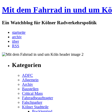
Mit dem Fahrrad in und um Kö
Ein Watchblog für Kölner Radverkehrspolitik
startseite
archiv
über
RSS
Kategorien
ADFC
Allgemein
Archiv
Baustellen
Critical Mass
Fahrradbeauftragter
Falschparker
Kölner Stadtteile
Bocklemünd