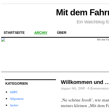
Mit dem Fahr
Ein Watchblog fü
STARTSEITE
ARCHIV
ÜBER
Willkommen und … 
KATEGORIEN
August 9th, 2008
·
6 Kommentare
ADFC
Allgemein
‚Ne schöne Jrooß‘, wie man 
meines kleinen „Mit dem Fa
Archiv