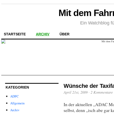
Mit dem Fahr
Ein Watchblog fü
STARTSEITE
ARCHIV
ÜBER
Wünsche der Taxif
KATEGORIEN
April 21st, 2009
·
2 Kommentare
ADFC
Allgemein
In der aktuellen „ADAC Mo
selbst, denn „isch abe gar k
Archiv